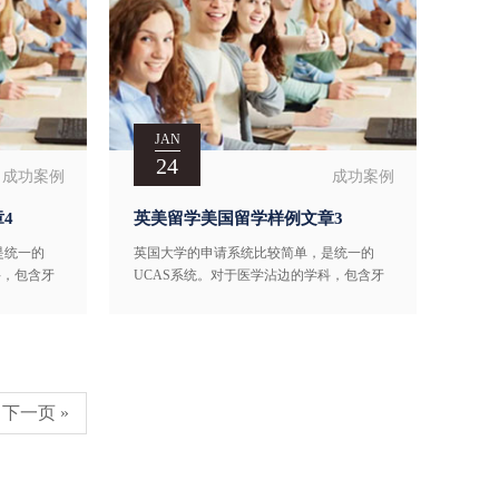
JAN
24
成功案例
成功案例
4
英美留学美国留学样例文章3
是统一的
英国大学的申请系统比较简单，是统一的
科，包含牙
UCAS系统。对于医学沾边的学科，包含牙
交4个申
医类、兽医类、医学类，只允许提交4个申
都至多允许
请目标。除此以外的其它学科，都至多允许
，假如在同
申请5个目标。 这里需要留意下，假如在同
比如两个
一所大学里，选了2个申请目标（比如两个
下一页 »