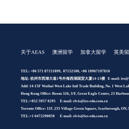
关于AEAS
澳洲留学
加拿大留学
英美
TEL: +86 571 87151899, 87152100, +86 18967197810
地址: 杭州市西湖大道1号外海西湖国贸大厦14-15楼 E-mail:
ies@
Add: 14-15F Waihai West Lake Intl Trade Building, No. 1 West 
Hong Kong Office: Room 326, 3/F, Great Eagle Centre, 23 Harb
TEL:+852 5957 8295
E-mail: elvis@ies-edu.com.cn
Toronto Office: 11F, 255 Village Green Square, Scarborough, ON
TEL:+1 6472290850
E-mail: elvis@ies-edu.com.cn