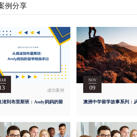
案例分享
MAR
NOV
13
09
成功案例
良渚到布里斯班：Andy妈妈的留
澳洲中学留学故事系列：
陪跑手记
学校到澳洲私校，勇敢者
路