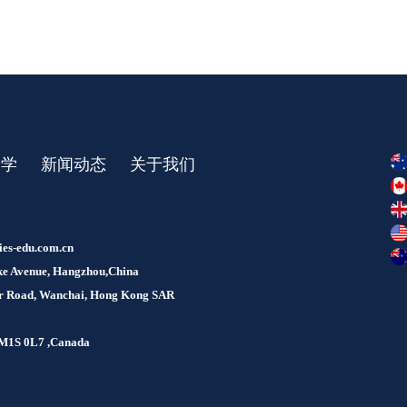
留学
新闻动态
关于我们
ies-edu.com.cn
Lake Avenue, Hangzhou,China
our Road, Wanchai, Hong Kong SAR
, M1S 0L7 ,Canada