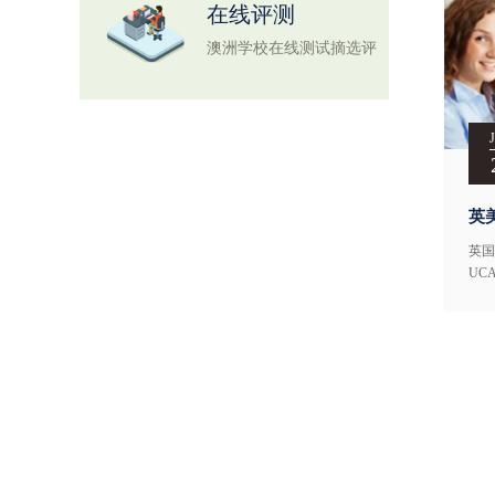
在线评测
澳洲学校在线测试摘选评
测
英
英国
UC
医类
请目
申请
一所