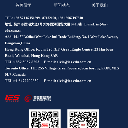
英美留学
新闻动态
关于我们
TEL: +86 571 87151899, 87152100, +86 18967197810
地址: 杭州市西湖大道1号外海西湖国贸大厦14-15楼 E-mail:
ies@ies-
edu.com.cn
Add: 14-15F Waihai West Lake Intl Trade Building, No. 1 West Lake Avenue,
Hangzhou,China
Hong Kong Office: Room 326, 3/F, Great Eagle Centre, 23 Harbour
Road, Wanchai, Hong Kong SAR
TEL:+852 5957 8295
E-mail: elvis@ies-edu.com.cn
Toronto Office: 11F, 255 Village Green Square, Scarborough, ON, M1S
0L7 ,Canada
TEL:+1 6472290850
E-mail: elvis@ies-edu.com.cn