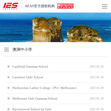
AEAS官方授权机构
澳洲中小学
Caulfield Grammar School
2021-01-29
Lauriston Girls' School
2021-01-29
Presbyterian Ladies' College（PLC Melbourne）
2021-01-29
Melbourne Girls Grammar School
2021-01-29
Ravenswood School for Girls
2021-01-29